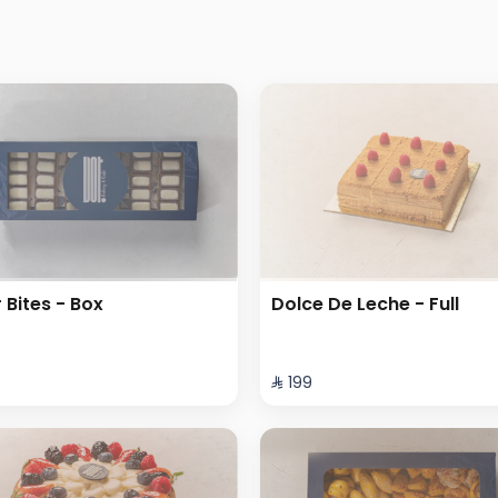
r Bites - Box
Dolce De Leche - Full
⁨⁦‪‬ 199⁩