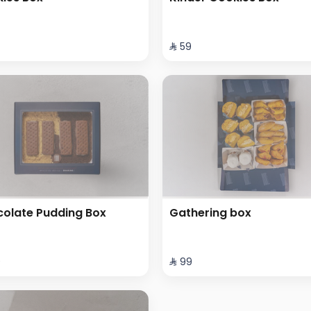
⁨⁦‪‬ 59⁩
olate Pudding Box
Gathering box
⁩
⁨⁦‪‬ 99⁩