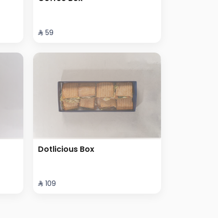
⁨⁦‪‬ 59⁩
Dotlicious Box
⁨⁦‪‬ 109⁩