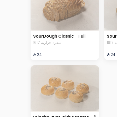
SourDough Classic - Full
Sour
1
1617 سعرة حرارية
⁨⁦‪‬ 24⁩
⁨⁦‪‬ 24⁩