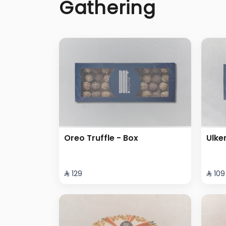
Gathering
Oreo Truffle - Box
Ulke
⁨⁦‪‬ 129⁩
⁨⁦‪‬ 109⁩