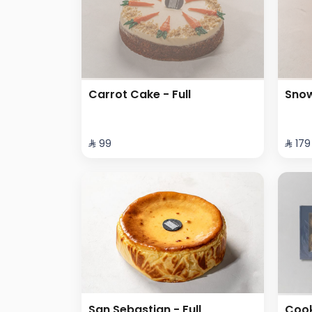
Carrot Cake - Full
Snow
⁨⁦‪‬ 99⁩
⁨⁦‪‬ 179⁩
San Sebastian - Full
Cook