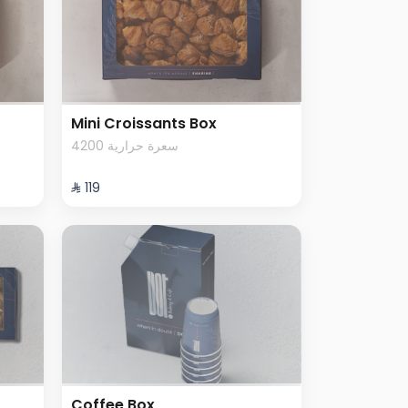
Mini Croissants Box
4200 سعرة حرارية
⁨⁦‪‬ 119⁩
Coffee Box