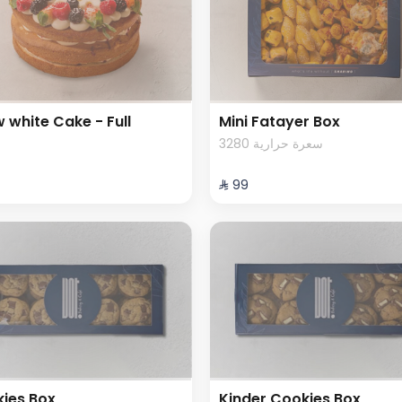
 white Cake - Full
Mini Fatayer Box
3280 سعرة حرارية
⁨⁦‪‬ 99⁩
ies Box
Kinder Cookies Box