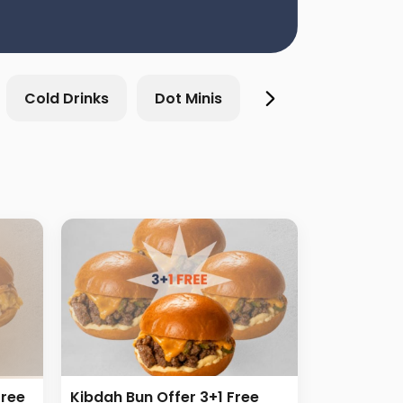
Cold Drinks
Dot Minis
Breakfast & Sand
Free
Kibdah Bun Offer 3+1 Free