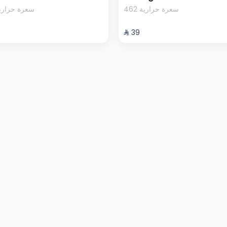
462 سعرة حرارية
50 سعرة حرارية
⁨⁦‪‬ 39⁩