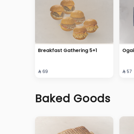
Breakfast Gathering 5+1
Ogai
⁨⁦‪‬ 69⁩
⁨⁦‪‬ 57⁩
Baked Goods