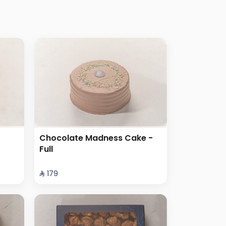
Chocolate Madness Cake -
Full
⁨⁦‪‬ 179⁩