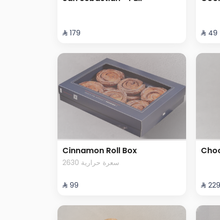
⁨⁦‪‬ 179⁩
⁨⁦‪‬ 49⁩
Cinnamon Roll Box
Choc
2630 سعرة حرارية
⁨⁦‪‬ 99⁩
⁨⁦‪‬ 229