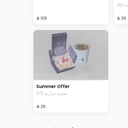
3
⁨⁦‪‬ 109⁩
⁨⁦‪‬ 39⁩
Summer Offer
573 سعرة حرارية
⁨⁦‪‬ 29⁩