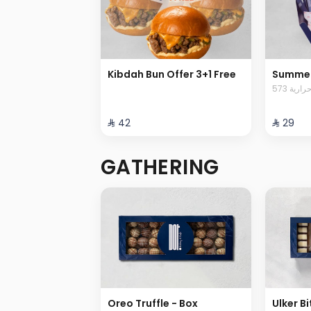
Kibdah Bun Offer 3+1 Free
Summer
573 رية
⁨⁦‪‬ 42⁩
⁨⁦‪‬ 29⁩
GATHERING
Oreo Truffle - Box
Ulker Bi