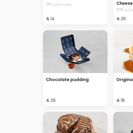
Cheese
261 سعرة حرارية
639 رية
⁨⁦‪‬ 14⁩
⁨⁦‪‬ 26⁩
Chocolate pudding
Origina
⁨⁦‪‬ 29⁩
⁨⁦‪‬ 18⁩