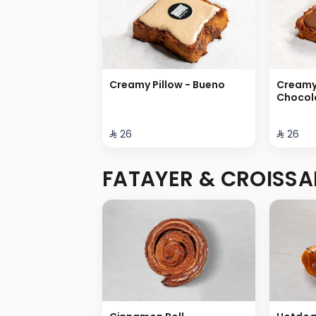
Creamy Pillow - Bueno
Creamy 
Chocol
⁨⁦‪‬ 26⁩
⁨⁦‪‬ 26⁩
FATAYER & CROISSA