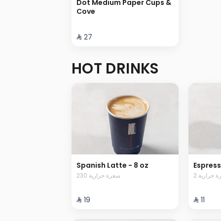
Dot Medium Paper Cups &
Cove
⁨⁦‪‬ 27⁩
HOT DRINKS
Spanish Latte - 8 oz
Espres
2  حرارية
230 سعرة حرارية
⁨⁦‪‬ 19⁩
⁨⁦‪‬ 11⁩