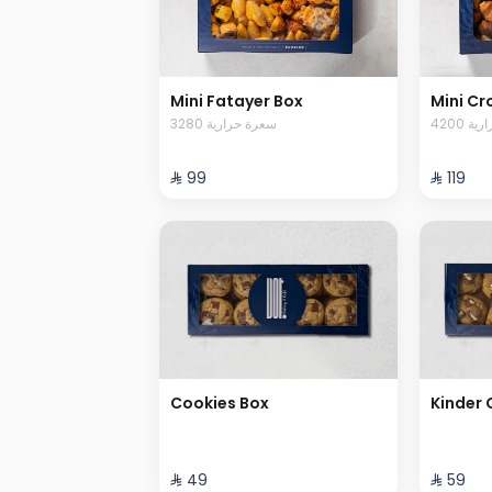
Mini Fatayer Box
Mini Cr
4200 
3280 سعرة حرارية
⁨⁦‪‬ 99⁩
⁨⁦‪‬ 119⁩
Cookies Box
Kinder 
⁨⁦‪‬ 49⁩
⁨⁦‪‬ 59⁩