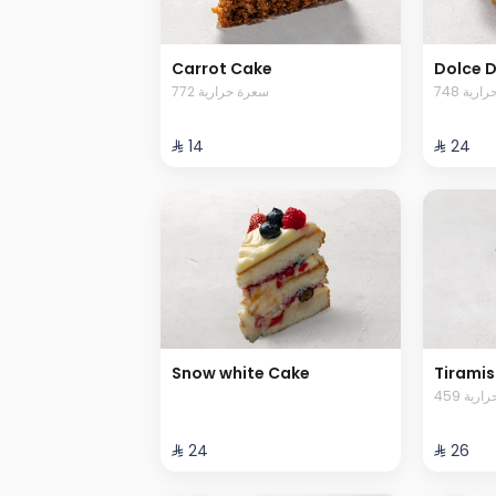
Carrot Cake
Dolce D
748 رية
772 سعرة حرارية
⁨⁦‪‬ 14⁩
⁨⁦‪‬ 24⁩
Snow white Cake
Tiramis
459 ية
⁨⁦‪‬ 24⁩
⁨⁦‪‬ 26⁩