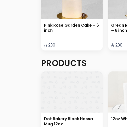
Pink Rose Garden Cake – 6
Grean 
inch
– 6 inch
⁨⁦‪‬ 230⁩
⁨⁦‪‬ 230⁩
PRODUCTS
Dot Bakery Black Hassa
12oz Wh
Mug 12oz