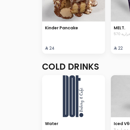
Kinder Pancake
MELT.
570 رية
⁨⁦‪‬ 24⁩
⁨⁦‪‬ 22⁩
COLD DRINKS
Water
Iced V6
3  حرارية