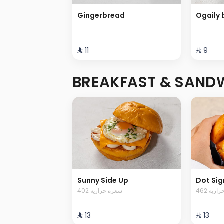
Gingerbread
Ogaily 
⁨⁦‪‬ 11⁩
⁨⁦‪‬ 9⁩
BREAKFAST & SAND
Sunny Side Up
Dot Sig
462 رية
402 سعرة حرارية
⁨⁦‪‬ 13⁩
⁨⁦‪‬ 13⁩