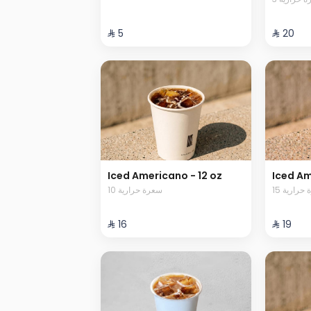
⁨⁦‪‬ 5⁩
⁨⁦‪‬ 20⁩
Iced Americano - 12 oz
Iced Am
15 حرارية
10 سعرة حرارية
⁨⁦‪‬ 16⁩
⁨⁦‪‬ 19⁩