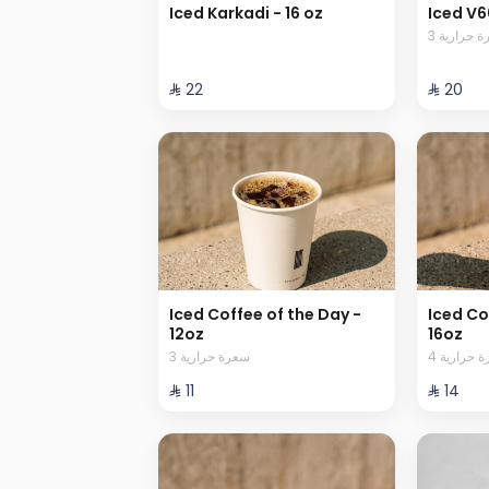
Iced Karkadi - 16 oz
Iced V6
3  حرارية
⁨⁦‪‬ 22⁩
⁨⁦‪‬ 20⁩
Iced Coffee of the Day -
Iced Co
12oz
16oz
4  حرارية
3 سعرة حرارية
⁨⁦‪‬ 11⁩
⁨⁦‪‬ 14⁩