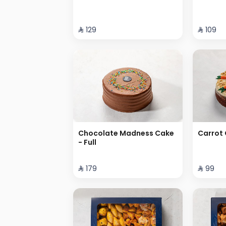
⁨⁦‪‬ 129⁩
⁨⁦‪‬ 109⁩
Chocolate Madness Cake
Carrot 
- Full
⁨⁦‪‬ 179⁩
⁨⁦‪‬ 99⁩