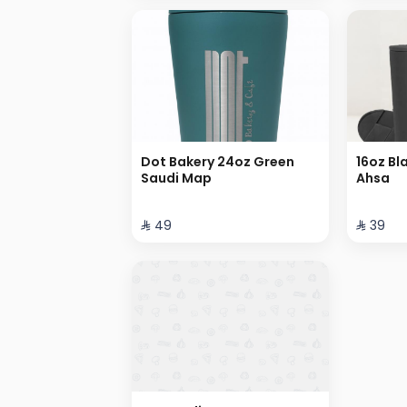
Dot Bakery 24oz Green
16oz Bl
Saudi Map
Ahsa
⁨⁦‪‬ 49⁩
⁨⁦‪‬ 39⁩