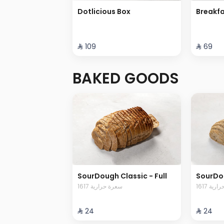
Dotlicious Box
Breakfa
⁨⁦‪‬ 109⁩
⁨⁦‪‬ 69⁩
BAKED GOODS
SourDough Classic - Full
SourDou
1617 ية
1617 سعرة حرارية
⁨⁦‪‬ 24⁩
⁨⁦‪‬ 24⁩