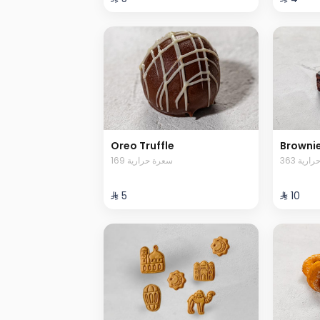
Oreo Truffle
Browni
363 رية
169 سعرة حرارية
⁨⁦‪‬ 5⁩
⁨⁦‪‬ 10⁩