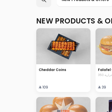
NEW PRODUCTS & O
Cheddar Coins
Falafel 
350 رية
⁨⁦‪‬ 109⁩
⁨⁦‪‬ 39⁩