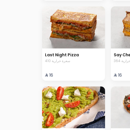
Last Night Pizza
Say Ch
364 رية
410 سعرة حرارية
⁨⁦‪‬ 16⁩
⁨⁦‪‬ 16⁩