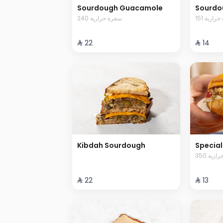
Sourdough Guacamole
Sourdo
151 ارية
240 سعرة حرارية
⁨⁦‪‬ 22⁩
⁨⁦‪‬ 14⁩
Kibdah Sourdough
Special
350 رية
⁨⁦‪‬ 22⁩
⁨⁦‪‬ 13⁩