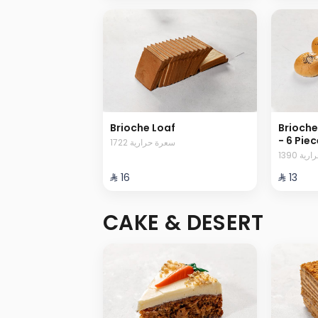
Brioche Loaf
Brioche
- 6 Pie
1722 سعرة حرارية
1390 ة
⁨⁦‪‬ 16⁩
⁨⁦‪‬ 13⁩
CAKE & DESERT