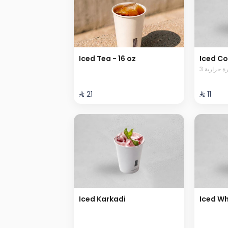
Iced Tea - 16 oz
Iced Co
3  حرارية
⁨⁦‪‬ 21⁩
⁨⁦‪‬ 11⁩
Iced Karkadi
Iced W