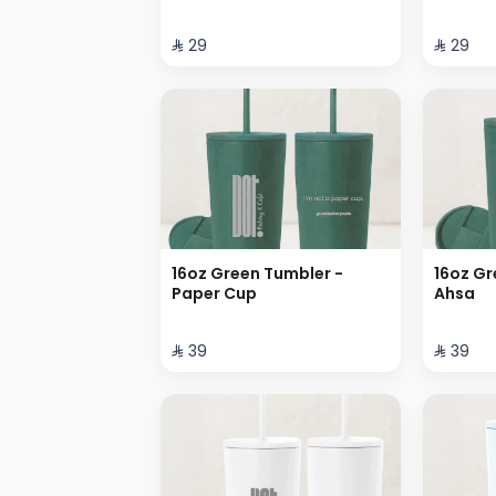
⁨⁦‪‬ 29⁩
⁨⁦‪‬ 29⁩
16oz Green Tumbler -
16oz Gr
Paper Cup
Ahsa
⁨⁦‪‬ 39⁩
⁨⁦‪‬ 39⁩