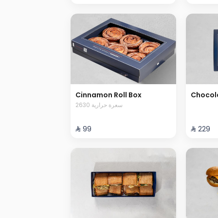
Cinnamon Roll Box
Chocol
2630 سعرة حرارية
⁨⁦‪‬ 99⁩
⁨⁦‪‬ 229⁩