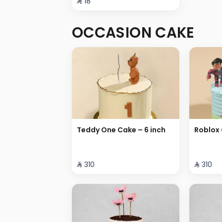
⁨⁦‪‬ 18⁩
OCCASION CAKE
Teddy One Cake – 6 inch
Roblox 
⁨⁦‪‬ 310⁩
⁨⁦‪‬ 310⁩