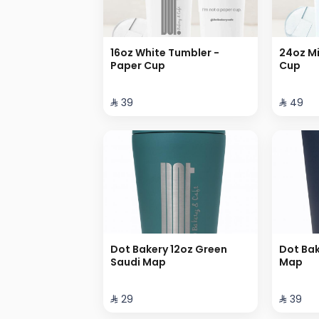
16oz White Tumbler -
24oz Mi
Paper Cup
Cup
⁨⁦‪‬ 39⁩
⁨⁦‪‬ 49⁩
Dot Bakery 12oz Green
Dot Bak
Saudi Map
Map
⁨⁦‪‬ 29⁩
⁨⁦‪‬ 39⁩