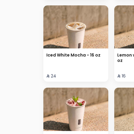
Iced White Mocha - 16 oz
Lemon w
oz
⁨⁦‪‬ 24⁩
⁨⁦‪‬ 16⁩