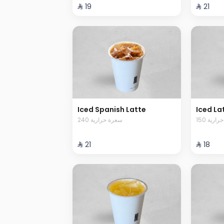
⁨⁦‪‬ 19⁩
⁨⁦‪‬ 21⁩
Iced Spanish Latte
Iced La
150 رية
240 سعرة حرارية
⁨⁦‪‬ 21⁩
⁨⁦‪‬ 18⁩