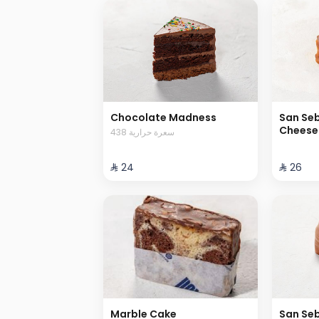
Chocolate Madness
San Se
Cheese
438 سعرة حرارية
⁨⁦‪‬ 24⁩
⁨⁦‪‬ 26⁩
Marble Cake
San Se