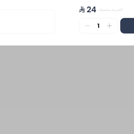
462 سعرة حرارية
50 سعرة حرارية
⁨⁦‪‬ 24⁩
الضريبة مشمولة
⁨⁦‪‬ 39⁩