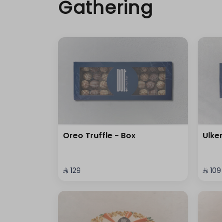
Gathering
Oreo Truffle - Box
Ulke
⁨⁦‪‬ 129⁩
⁨⁦‪‬ 109⁩