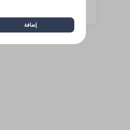
⁨⁦‪‬ 42⁩
إضافة