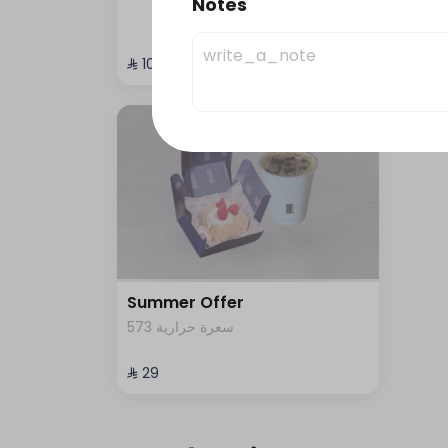
Notes
3
⁨⁦‪‬ 109⁩
⁨⁦‪‬ 39⁩
Summer Offer
573 سعرة حرارية
⁨⁦‪‬ 29⁩