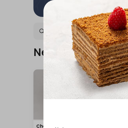
New Products & Offers
New Products & O
Cheddar Coins
Fala