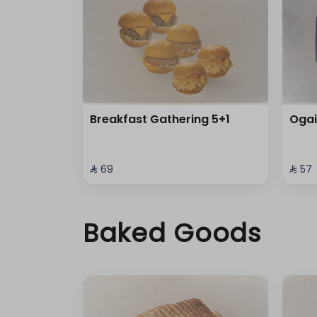
Breakfast Gathering 5+1
Ogai
⁨⁦‪‬ 69⁩
⁨⁦‪‬ 57⁩
Baked Goods