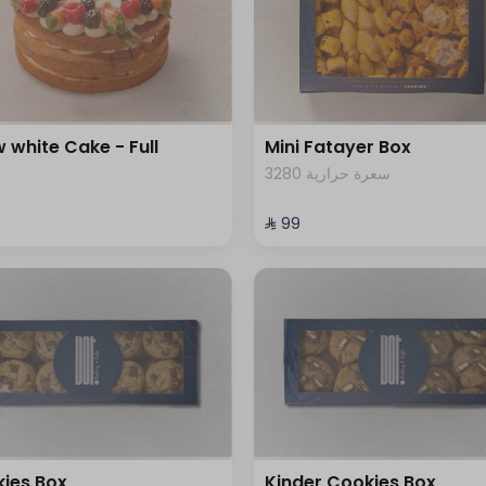
 white Cake - Full
Mini Fatayer Box
3280 سعرة حرارية
⁨⁦‪‬ 99⁩
ies Box
Kinder Cookies Box