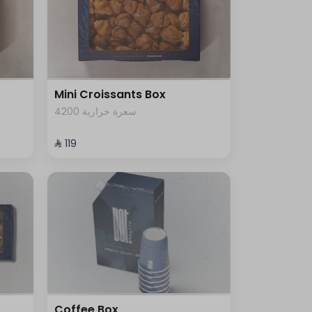
Mini Croissants Box
4200 سعرة حرارية
⁨⁦‪‬ 119⁩
Coffee Box