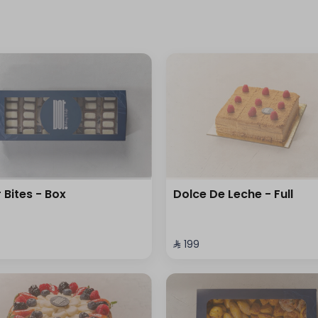
r Bites - Box
Dolce De Leche - Full
⁨⁦‪‬ 199⁩