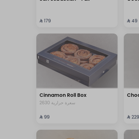
⁨⁦‪‬ 179⁩
⁨⁦‪‬ 49⁩
Cinnamon Roll Box
Choc
2630 سعرة حرارية
⁨⁦‪‬ 99⁩
⁨⁦‪‬ 229