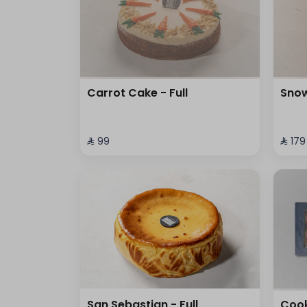
Carrot Cake - Full
Snow
⁨⁦‪‬ 99⁩
⁨⁦‪‬ 179⁩
San Sebastian - Full
Cook