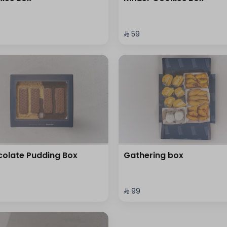
⁨⁦‪‬ 59⁩
olate Pudding Box
Gathering box
⁩
⁨⁦‪‬ 99⁩