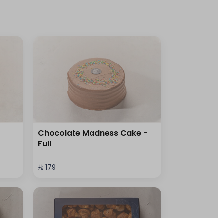
Chocolate Madness Cake -
Full
⁨⁦‪‬ 179⁩