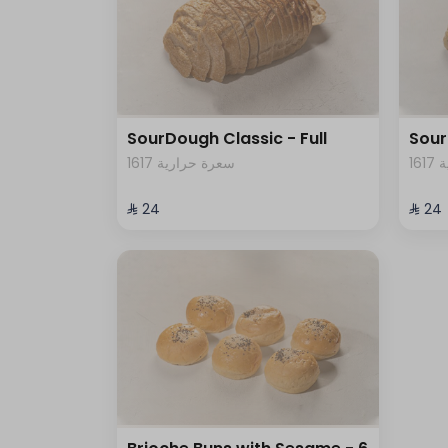
SourDough Classic - Full
Sour
1
1617 سعرة حرارية
⁨⁦‪‬ 24⁩
⁨⁦‪‬ 24⁩