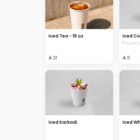
Iced Tea - 16 oz
Iced Co
3  حرارية
⁨⁦‪‬ 21⁩
⁨⁦‪‬ 11⁩
Iced Karkadi
Iced W