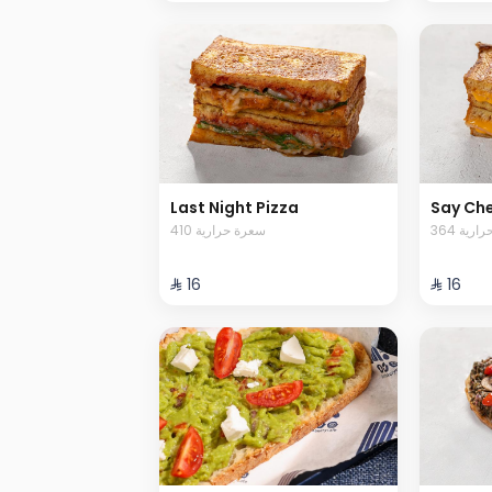
Last Night Pizza
Say Ch
364 رية
410 سعرة حرارية
⁨⁦‪‬ 16⁩
⁨⁦‪‬ 16⁩