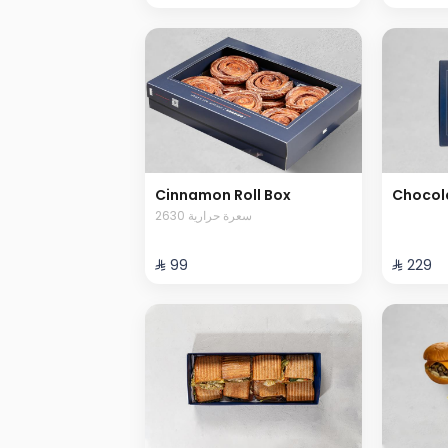
Cinnamon Roll Box
Chocol
2630 سعرة حرارية
⁨⁦‪‬ 99⁩
⁨⁦‪‬ 229⁩