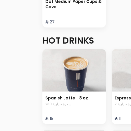
Dot Medium Paper Cups &
Cove
⁨⁦‪‬ 27⁩
HOT DRINKS
Spanish Latte - 8 oz
Espres
2  حرارية
230 سعرة حرارية
⁨⁦‪‬ 19⁩
⁨⁦‪‬ 11⁩