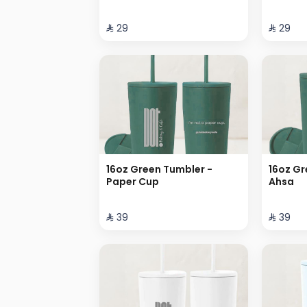
⁨⁦‪‬ 29⁩
⁨⁦‪‬ 29⁩
16oz Green Tumbler -
16oz Gr
Paper Cup
Ahsa
⁨⁦‪‬ 39⁩
⁨⁦‪‬ 39⁩