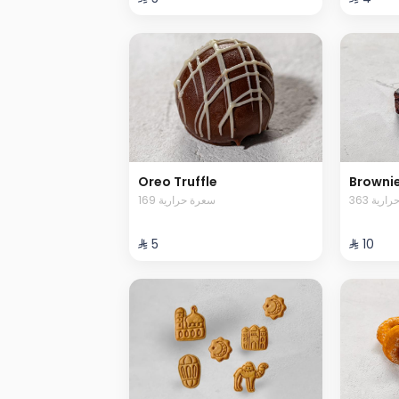
Oreo Truffle
Browni
363 رية
169 سعرة حرارية
⁨⁦‪‬ 5⁩
⁨⁦‪‬ 10⁩