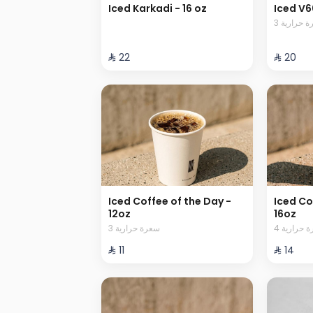
Iced Karkadi - 16 oz
Iced V6
3  حرارية
⁨⁦‪‬ 22⁩
⁨⁦‪‬ 20⁩
Iced Coffee of the Day -
Iced Co
12oz
16oz
4  حرارية
3 سعرة حرارية
⁨⁦‪‬ 11⁩
⁨⁦‪‬ 14⁩