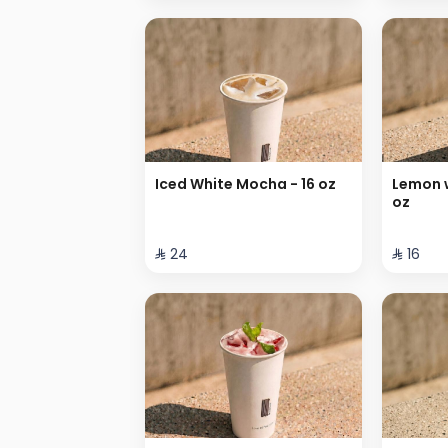
Iced White Mocha - 16 oz
Lemon w
oz
⁨⁦‪‬ 24⁩
⁨⁦‪‬ 16⁩