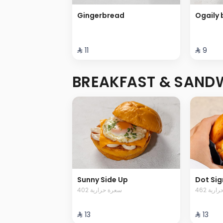
Gingerbread
Ogaily 
⁨⁦‪‬ 11⁩
⁨⁦‪‬ 9⁩
BREAKFAST & SAND
Sunny Side Up
Dot Sig
462 رية
402 سعرة حرارية
⁨⁦‪‬ 13⁩
⁨⁦‪‬ 13⁩