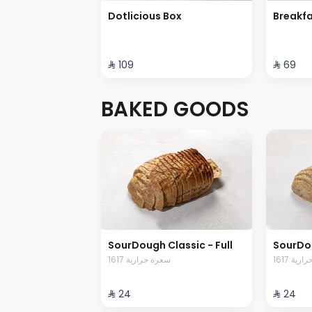
Dotlicious Box
Breakfa
⁨⁦‪‬ 109⁩
⁨⁦‪‬ 69⁩
BAKED GOODS
SourDough Classic - Full
SourDou
1617 ية
1617 سعرة حرارية
⁨⁦‪‬ 24⁩
⁨⁦‪‬ 24⁩