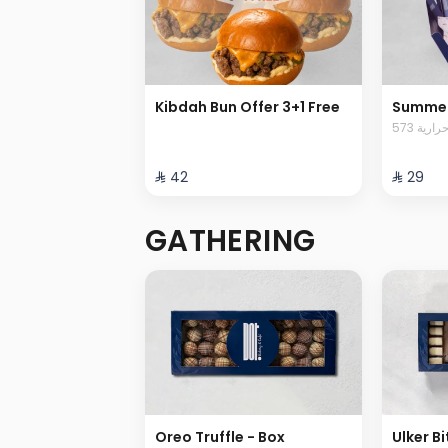
Kibdah Bun Offer 3+1 Free
Summer
573 رية
⁨⁦‪‬ 42⁩
⁨⁦‪‬ 29⁩
GATHERING
Oreo Truffle - Box
Ulker Bi