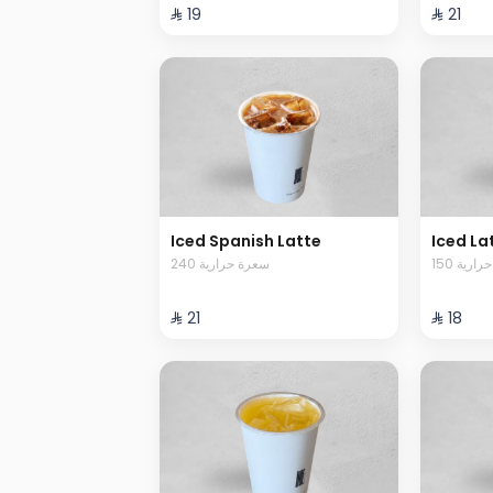
⁨⁦‪‬ 19⁩
⁨⁦‪‬ 21⁩
Iced Spanish Latte
Iced La
150 رية
240 سعرة حرارية
⁨⁦‪‬ 21⁩
⁨⁦‪‬ 18⁩