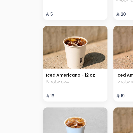
⁨⁦‪‬ 5⁩
⁨⁦‪‬ 20⁩
Iced Americano - 12 oz
Iced Am
15 حرارية
10 سعرة حرارية
⁨⁦‪‬ 16⁩
⁨⁦‪‬ 19⁩