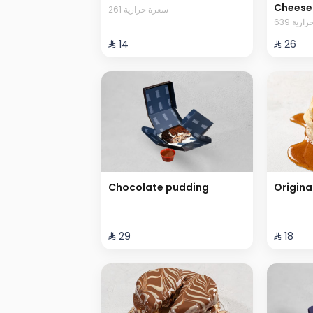
Cheese
261 سعرة حرارية
639 رية
⁨⁦‪‬ 14⁩
⁨⁦‪‬ 26⁩
Chocolate pudding
Origina
⁨⁦‪‬ 29⁩
⁨⁦‪‬ 18⁩