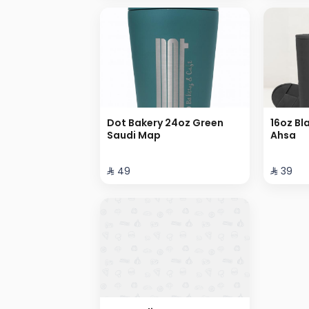
Dot Bakery 24oz Green
16oz Bl
Saudi Map
Ahsa
⁨⁦‪‬ 49⁩
⁨⁦‪‬ 39⁩