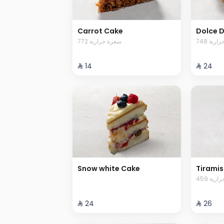
Carrot Cake
Dolce D
748 رية
772 سعرة حرارية
⁨⁦‪‬ 14⁩
⁨⁦‪‬ 24⁩
Snow white Cake
Tiramis
459 ية
⁨⁦‪‬ 24⁩
⁨⁦‪‬ 26⁩