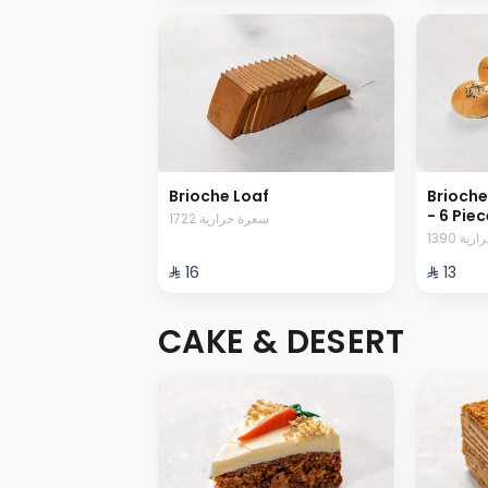
Brioche Loaf
Brioche
- 6 Pie
1722 سعرة حرارية
1390 ة
⁨⁦‪‬ 16⁩
⁨⁦‪‬ 13⁩
CAKE & DESERT