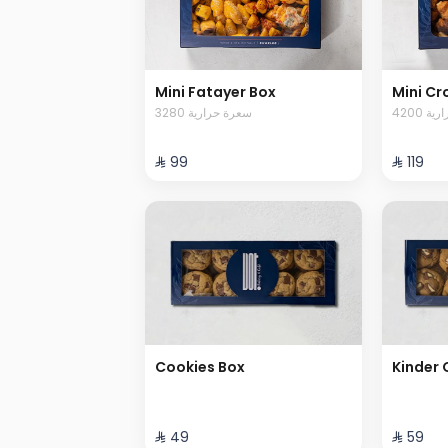
Mini Fatayer Box
Mini Cr
4200 
3280 سعرة حرارية
⁨⁦‪‬ 99⁩
⁨⁦‪‬ 119⁩
Cookies Box
Kinder 
⁨⁦‪‬ 49⁩
⁨⁦‪‬ 59⁩