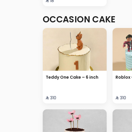
⁨⁦‪‬ 18⁩
OCCASION CAKE
Teddy One Cake – 6 inch
Roblox 
⁨⁦‪‬ 310⁩
⁨⁦‪‬ 310⁩