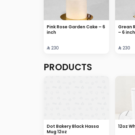
Pink Rose Garden Cake – 6
Grean 
inch
– 6 inch
⁨⁦‪‬ 230⁩
⁨⁦‪‬ 230⁩
PRODUCTS
Dot Bakery Black Hassa
12oz Wh
Mug 12oz