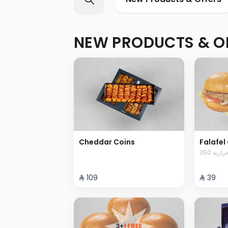
NEW PRODUCTS & O
Cheddar Coins
Falafel 
350 رية
⁨⁦‪‬ 109⁩
⁨⁦‪‬ 39⁩