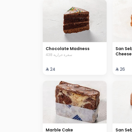
Chocolate Madness
San Se
Cheese
438 سعرة حرارية
⁨⁦‪‬ 24⁩
⁨⁦‪‬ 26⁩
Marble Cake
San Se