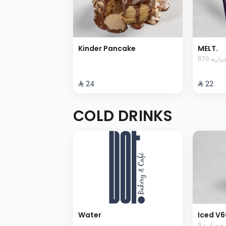
Kinder Pancake
MELT.
570 رية
⁨⁦‪‬ 24⁩
⁨⁦‪‬ 22⁩
COLD DRINKS
Water
Iced V6
3  حرارية