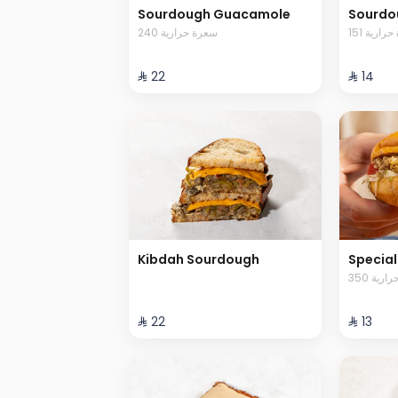
Sourdough Guacamole
Sourdo
151 ارية
240 سعرة حرارية
⁨⁦‪‬ 22⁩
⁨⁦‪‬ 14⁩
Kibdah Sourdough
Special
350 رية
⁨⁦‪‬ 22⁩
⁨⁦‪‬ 13⁩