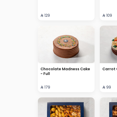
⁨⁦‪‬ 129⁩
⁨⁦‪‬ 109⁩
Chocolate Madness Cake
Carrot 
- Full
⁨⁦‪‬ 179⁩
⁨⁦‪‬ 99⁩