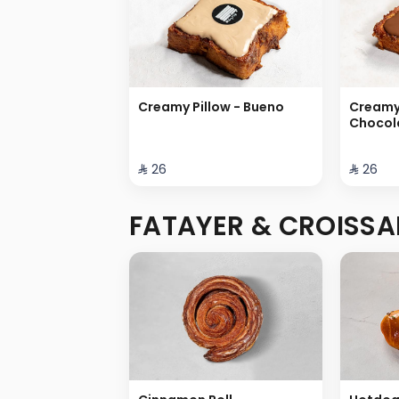
Creamy Pillow - Bueno
Creamy 
Chocol
⁨⁦‪‬ 26⁩
⁨⁦‪‬ 26⁩
FATAYER & CROISSA