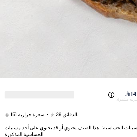
NEW PRODUCTS & O
Cheddar Coins
Falafel 
350 رية
⁨⁦‪‬ 14⁩
ريبة مشمولة
⁨⁦‪‬ 109⁩
⁨⁦‪‬ 39⁩
151 سعرة حرارية
•
39
بالدقائق
هذا الصنف يحتوي أو قد يحتوي على أحد مسببات
.
:
ببات الحساسية
الحساسية المذكورة