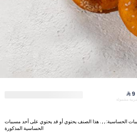
NEW PRODUCTS & O
Cheddar Coins
Falafel 
350 kcal
⁨⁦‪‬ 9⁩
ريبة مشمولة
⁨⁦‪‬ 109⁩
⁨⁦‪‬ 39⁩
هذا الصنف يحتوي أو قد يحتوي على أحد مسببات
.
, ,
:
ات الحساسية
الحساسية المذكورة