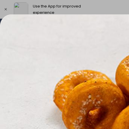
Use the App for improved
experience
Select address
New Products & Offers